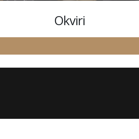
Okviri