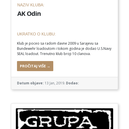
NAZIV KLUBA:
AK Odin
UKRATKO O KLUBU:
Klub je poceo sa radom davne 2009 u Sarajevu sa
Bundewehr loadoutom i tokom godina je dodao U.S.Navy
SEAL loadout. Trenutno klub broji 10 clanova.
PROČITAJ VIŠE →
Datum objave:
13 Jan, 2019.
Dodao: