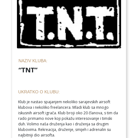
NAZIV KLUBA:
“TNT”
UKRATKO O KLUBU:
Klub je nastao spajanjem nekoliko sarajevskih airsoft
klubova i nekoliko freelancera. Mladi klub sa mnogo
iskusnih airsoft igrača. Klub broji oko 20 članova, s tim da
rado primamo nove koji pokažu interesovanje i timski
duh. Volimo naša druženja kao i druženja sa drugim
klubovima. Rekreacija, druženje, smijeh i adrenalin su
najbitniji dio airsofta.