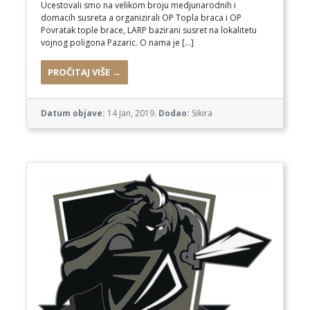
Ucestovali smo na velikom broju medjunarodnih i
domacih susreta a organizirali OP Topla braca i OP
Povratak tople brace, LARP bazirani susret na lokalitetu
vojnog poligona Pazaric. O nama je […]
PROČITAJ VIŠE →
Datum objave:
14 Jan, 2019.
Dodao:
Sikira