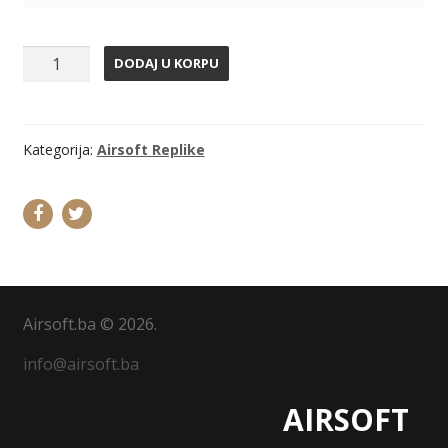
ASP
DODAJ U KORPU
m4
quantity
Kategorija:
Airsoft Replike
Airsoft.ba © 2026.
info@airsoft.ba
AIRSOFT